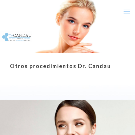
CANDAU
Dr
C I R U G Í A
M A X I L O
F A C I A L
C I R U G Í A
E S T É T I C A
F A C I A L
Otros procedimientos Dr. Candau