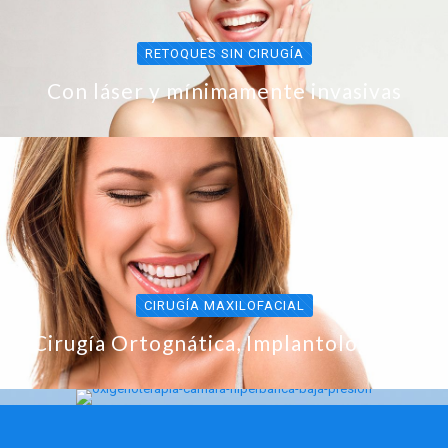
RETOQUES SIN CIRUGÍA
Con láser y mínimamente invasivas
CIRUGÍA MAXILOFACIAL
OXIGENOTERAPIA
Cirugía Ortognática, Implantologia, ...
Cámara hiperbárica de baja presión