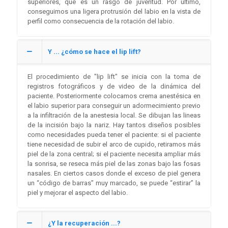
superiores, que es un rasgo de juventud. Por último,
conseguimos una ligera protrusión del labio en la vista de
perfil como consecuencia de la rotación del labio.
Y ... ¿cómo se hace el lip lift?
El procedimiento de "lip lift" se inicia con la toma de
registros fotográficos y de video de la dinámica del
paciente. Posteriormente colocamos crema anestésica en
el labio superior para conseguir un adormecimiento previo
a la infiltración de la anestesia local. Se dibujan las lineas
de la incisión bajo la nariz. Hay tantos diseños posibles
como necesidades pueda tener el paciente: si el paciente
tiene necesidad de subir el arco de cupido, retiramos más
piel de la zona central; si el paciente necesita ampliar más
la sonrisa, se reseca más piel de las zonas bajo las fosas
nasales. En ciertos casos donde el exceso de piel genera
un “código de barras” muy marcado, se puede “estirar” la
piel y mejorar el aspecto del labio.
¿Y la recuperación ...?