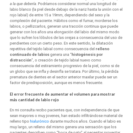
a la que debería
. Podríamos considerar normal una longitud de
labio blanco (la piel desde debajo de la nariz hasta la unión con el
rojo labial) de entre 15 a 19mm, dependiendo del sexo y la
complexión del paciente. Hábitos como el fumar, morderse los
labios, o pellizcarlos, generan una tracción continua que puede
generar con los años una elongación del labio del mismo modo
que lo sufren los lóbulos de las orejas a consecuencia del uso de
pendientes con un cierto peso. En este sentido, la dilatación
repetitiva del tejido labial como consecuencia del
relleno
continuado de labios
genera una “
histogénesis por
distracción
”, o creación de tejido labial nuevo como
consecuencia del estiramiento progresivo de la piel, como si de
un globo que se infla y desinfla se tratara. Por último, la pérdida
prematura de dientes en el sector anterior maxilar puede ser un
factor de predisposición, aunque es menos frecuente.
El error frecuente de aumentar el volumen para mostrar
más cantidad de labio rojo
En mi consulta recibo pacientes que, con independencia de que
sean mayores o muy jovenes, han estado infiltrándose material de
relleno tipo
hialurónico
durante muchos años. Cuando el labio es
muy largo, un relleno del mismo genera una sensación que los
pacientes describen como “boca de pato” al necesitar proyectar