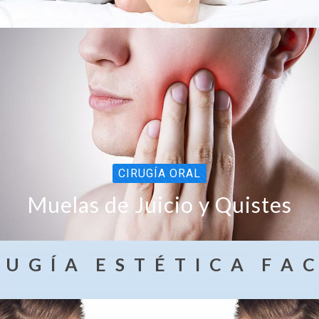
CIRUGÍA ORAL
Muelas de Juicio y Quistes
R U G Í A E S T É T I C A F A C 