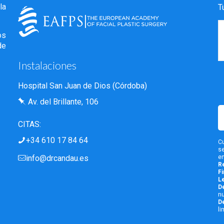
la
T
os
de
Instalaciones
Hospital San Juan de Dios (Córdoba)
Av. del Brillante, 106
CITAS:
+34 610 17 84 64‎
Cu
s
info@drcandau.es
en
R
Fi
Le
De
nu
D
li