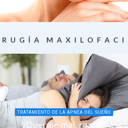
 R U G Í A M A X I L O F A C I
TRATAMIENTO DE LA APNEA DEL SUEÑO
¿Duerme mal, ronca?