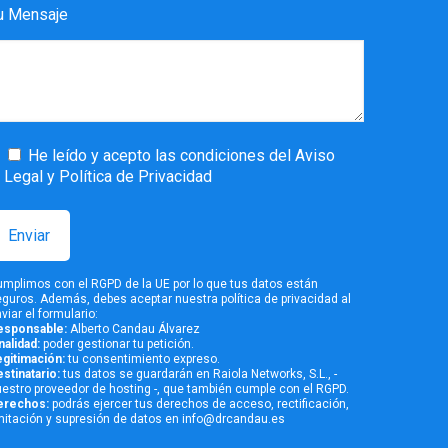
u Mensaje
He leído y acepto las condiciones del Aviso
Legal y Política de Privacidad
mplimos con el RGPD de la UE por lo que tus datos están
eguros. Además, debes aceptar nuestra
política de privacidad
al
viar el formulario:
esponsable:
Alberto Candau Álvarez
nalidad:
poder gestionar tu petición.
gitimación:
tu consentimiento expreso.
stinatario:
tus datos se guardarán en Raiola Networks, S.L., -
estro proveedor de hosting -, que también cumple con el RGPD.
erechos:
podrás ejercer tus derechos de acceso, rectificación,
mitación y supresión de datos en info@drcandau.es