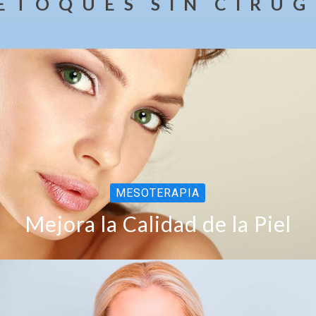
E T O Q U E S S I N C I R U G 
MESOTERAPIA
Mejora la Calidad de la Piel