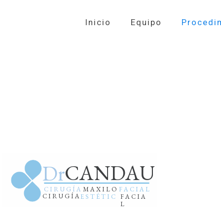
Inicio
Equipo
Procedi
CANDAU
Dr
C I R U G Í A
M A X I L O
F A C I A L
C I R U G Í A
E S T É T I C
F A C I A
A
L