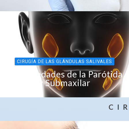
CIRUGÍA DE LAS GLÁNDULAS SALIVALES
Enfermedades de la Parótida
y Submaxilar
C I 