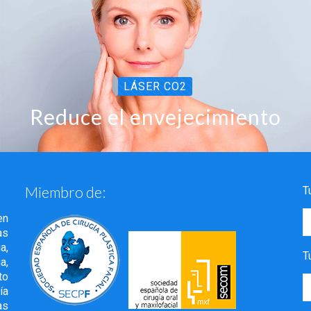
LÁSER CO2
Reduce el envejecimiento
Miembro de:
T
en
as
a,
T
a,
to
ía
as